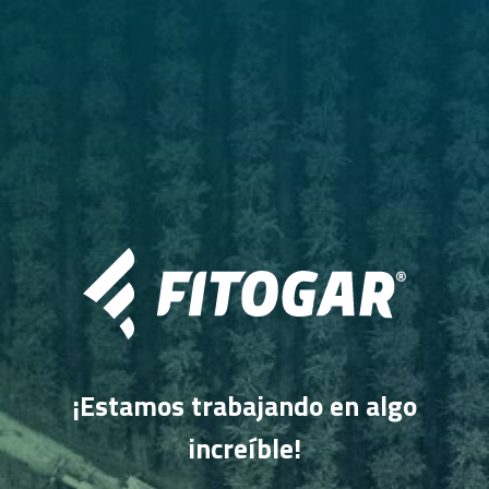
¡Estamos trabajando en algo
increíble!