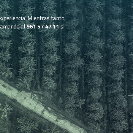
xperiencia. Mientras tanto,
lamando al
961 57 47 11
si