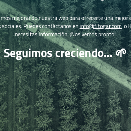
tamos mejorando nuestra web para ofrecerte una mejor e
s sociales. Puedes contáctanos en
info@fitogar.com
o l
necesitas información. ¡Nos vemos pronto!
Seguimos creciendo...
🌱